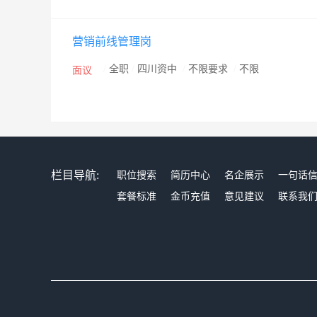
营销前线管理岗
/
全职
/
四川资中
/
不限要求
/
不限
面议
栏目导航:
职位搜索
简历中心
名企展示
一句话
套餐标准
金币充值
意见建议
联系我