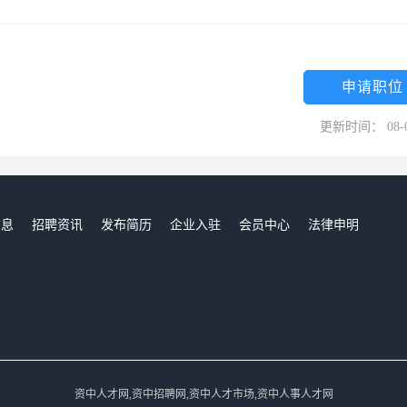
申请职位
更新时间： 08-
信息
招聘资讯
发布简历
企业入驻
会员中心
法律申明
们
资中人才网,资中招聘网,资中人才市场,资中人事人才网