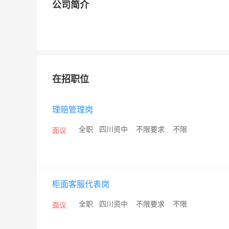
公司简介
在招职位
理赔管理岗
/
全职
/
四川资中
/
不限要求
/
不限
面议
柜面客服代表岗
/
全职
/
四川资中
/
不限要求
/
不限
面议