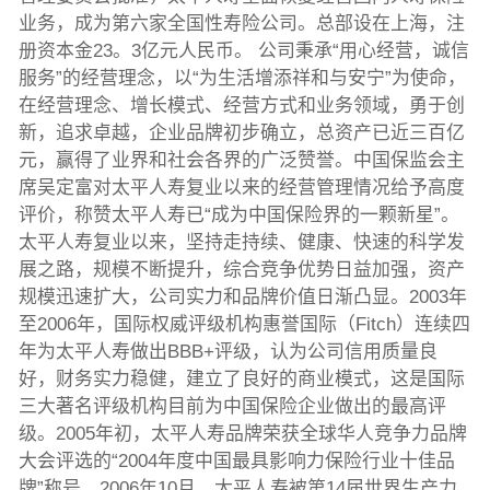
业务，成为第六家全国性寿险公司。总部设在上海，注
册资本金23。3亿元人民币。 公司秉承“用心经营，诚信
服务”的经营理念，以“为生活增添祥和与安宁”为使命，
在经营理念、增长模式、经营方式和业务领域，勇于创
新，追求卓越，企业品牌初步确立，总资产已近三百亿
元，赢得了业界和社会各界的广泛赞誉。中国保监会主
席吴定富对太平人寿复业以来的经营管理情况给予高度
评价，称赞太平人寿已“成为中国保险界的一颗新星”。
太平人寿复业以来，坚持走持续、健康、快速的科学发
展之路，规模不断提升，综合竞争优势日益加强，资产
规模迅速扩大，公司实力和品牌价值日渐凸显。2003年
至2006年，国际权威评级机构惠誉国际（Fitch）连续四
年为太平人寿做出BBB+评级，认为公司信用质量良
好，财务实力稳健，建立了良好的商业模式，这是国际
三大著名评级机构目前为中国保险企业做出的最高评
级。2005年初，太平人寿品牌荣获全球华人竞争力品牌
大会评选的“2004年度中国最具影响力保险行业十佳品
牌”称号。2006年10月，太平人寿被第14届世界生产力