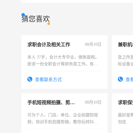
猜您喜欢
求职会计及相关工作
08月10日
本人 37岁，会计大专毕业，做账报税。
急之所
欲求一份全职会计等财务类工作。有会
标设备
计证
作和分
结识有
查看联系方式
查
手机短视频拍摄、剪辑、抖音快手
08月10日
求职保
可为个人、门店、单位、企业拍摄短视
最好是
频，培训手机拍摄剪辑，教你玩转抖音
勿扰
可为个人、门店、单位、企业拍摄短视