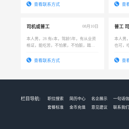
频，培训手机拍摄剪辑，教你玩转抖
查看联系方式
查
音！你也可以成为拍摄达人！你也可以
成为拍摄达人！
司机或普工
08月10日
普工 
本人男，28.有c本，驾龄5年，有从业资
本人男
格证，能吃苦，不怕累，不怕脏，踏
也可，
实，需求稳定工作一份，保险不干
勿扰
查看联系方式
查
栏目导航:
职位搜索
简历中心
名企展示
一句话
套餐标准
金币充值
意见建议
联系我