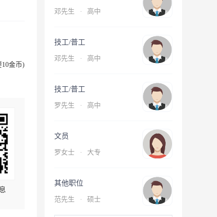
邓先生
·
高中
技工/普工
邓先生
·
高中
10金币)
技工/普工
罗先生
·
高中
文员
罗女士
·
大专
其他职位
息
范先生
·
硕士