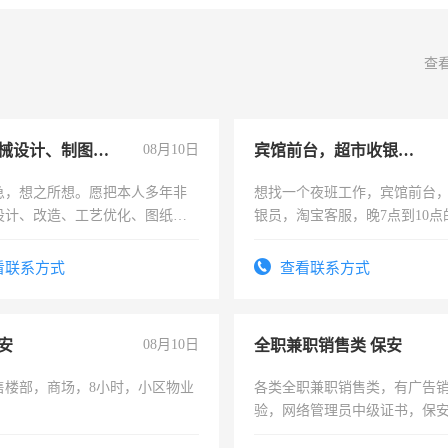
查
兼职机械设计、制图、设备改造
08月10日
宾馆前台，超市收银员，淘宝客服
急，想之所想。愿把本人多年非
想找一个夜班工作，宾馆前台
设计、改造、工艺优化、图纸制
银员，淘宝客服，晚7点到10点
解的经验与您分享。 真诚合作，
工，麻烦看到的老板加我微信
识之士，共享未来。
号同微信
看联系方式
查看联系方式
安
08月10日
全职兼职销售类 保安
售楼部，商场，8小时，小区物业
各类全职兼职销售类，有广告
验，网络管理员中级证书，保
队长，形象岗或幼儿园保安，