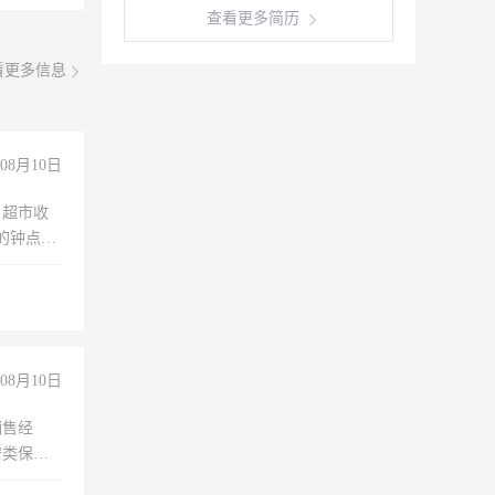
查看更多简历
看更多信息
08月10日
，超市收
的钟点
聊，手机
08月10日
销售经
安类保安
维修水电