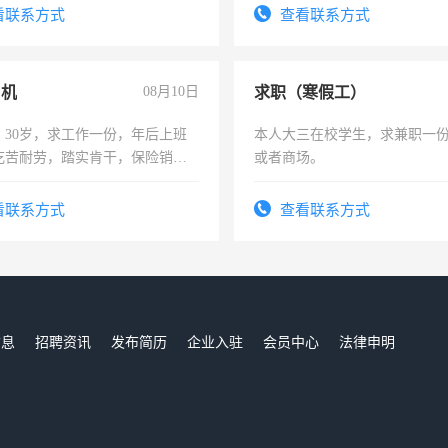
有高低压电工证和十几年工作
看联系方式
查看联系方式
司机
08月10日
求职（寒假工）
，30岁，求工作一份，年后上班
本人大三在校学生，求兼职一
吃苦耐劳，踏实肯干，保险销售
或者商场。
看联系方式
查看联系方式
信息
招聘资讯
发布简历
企业入驻
会员中心
法律申明
们