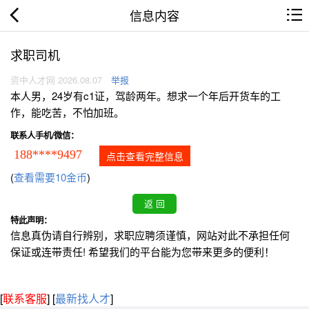
信息内容
求职司机
资中人才网 2026.08.07
举报
本人男，24岁有c1证，驾龄两年。想求一个年后开货车的工
作，能吃苦，不怕加班。
联系人手机/微信：
188****9497
点击查看完整信息
(
查看需要10金币
)
特此声明：
信息真伪请自行辨别，求职应聘须谨慎，网站对此不承担任何
保证或连带责任! 希望我们的平台能为您带来更多的便利！
[
联系客服
]
[
最新找人才
]